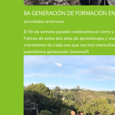
8A GENERACIÓN DE FORMACIÓN EN 
actividades anteriores
El fin de semana pasado celebramos el cierre y
Felices de estos dos años de aprendizajes y vi
crecimiento de cada uno que nos hizo maravillar
queridísima generación Universo!!!